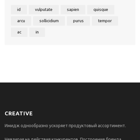
id
vulputate
sapien
quisque
arcu
sollicidium
purus
tempor
ac
in
CREATIVE
Имидж однообразно ускоряет продуктовый ассортимент.
Невзирая на действия конкурентов. Построение бренда